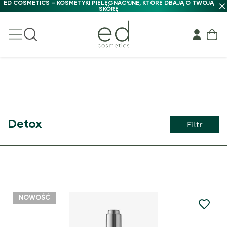
ED COSMETICS – KOSMETYKI PIELĘGNACYJNE, KTÓRE DBAJĄ O TWOJĄ
SKÓRĘ
Detox
Filtr
NOWOŚĆ