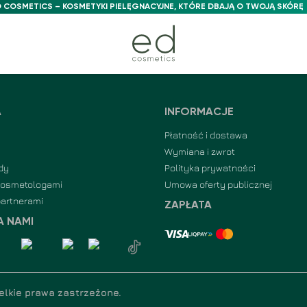
 COSMETICS – KOSMETYKI PIELĘGNACYJNE, KTÓRE DBAJĄ O TWOJĄ SKÓRĘ
A
INFORMACJE
Płatność i dostawa
Wymiana i zwrot
dy
Polityka prywatności
kosmetologami
Umowa oferty publicznej
partnerami
ZAPŁATA
A NAMI
elkie prawa zastrzeżone
.