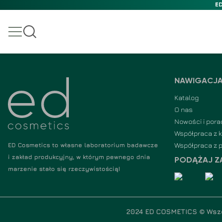
ED
NAWIGACJ
Katalog
O nas
Nowości i pora
Współpraca z 
Współpraca z 
ED Cosmetics to własne laboratorium badawcze
i zakład produkcyjny, w którym pewnego dnia
PODĄŻAJ Z
marzenie stało się rzeczywistością!
2024 ED COSMETICS ©
Wsz