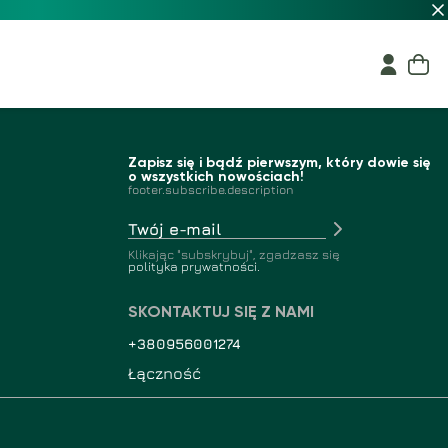
Zapisz się i bądź pierwszym, który dowie się
o wszystkich nowościach!
footer.subscribe.description
Klikając "subskrybuj", zgadzasz się
polityka prywatności.
SKONTAKTUJ SIĘ Z NAMI
+380956001274
Łączność