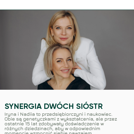
SYNERGIA DWÓCH SIÓSTR
Iryna i Nadiia to przedsiębiorczyni i naukowiec.
Obie są genetyczkami z wykształcenia, ale przez
ostatnie 15 lat zdobywały doświadczenie w
różnych dziedzinach, aby w odpowiednim
momencie wzmocnić siebie nawzajem.