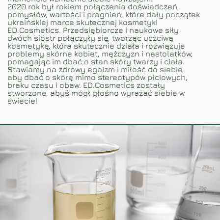
2020 rok był rokiem połączenia doświadczeń,
pomysłów, wartości i pragnień, które dały początek
ukraińskiej marce skutecznej kosmetyki
ED.Cosmetics. Przedsiębiorcze i naukowe siły
dwóch sióstr połączyły się, tworząc uczciwą
kosmetykę, która skutecznie działa i rozwiązuje
problemy skórne kobiet, mężczyzn i nastolatków,
pomagając im dbać o stan skóry twarzy i ciała.
Stawiamy na zdrowy egoizm i miłość do siebie,
aby dbać o skórę mimo stereotypów płciowych,
braku czasu i obaw. ED.Cosmetics zostały
stworzone, abyś mógł głośno wyrażać siebie w
świecie!