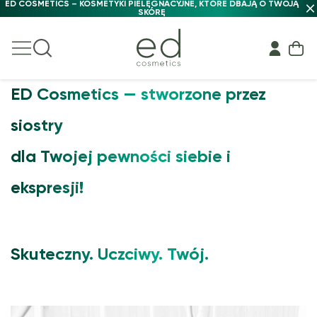
ED COSMETICS – KOSMETYKI PIELĘGNACYJNE, KTÓRE DBAJĄ O TWOJĄ
SKÓRĘ
ED Cosmetics — stworzone przez
siostry
dla Twojej pewności siebie i
ekspresji!
Skuteczny. Uczciwy. Twój.