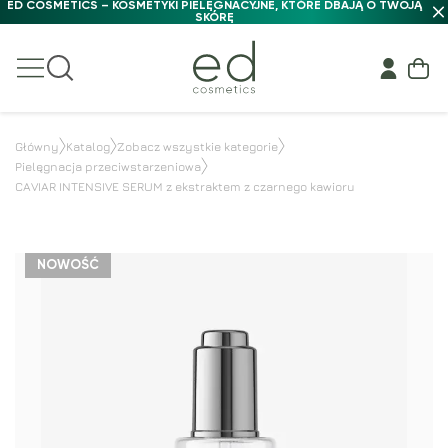
ED COSMETICS – KOSMETYKI PIELĘGNACYJNE, KTÓRE DBAJĄ O TWOJĄ
SKÓRĘ
Główny
Katalog
Zobacz wszystkie kategorie
Pielęgnacja przeciwstarzeniowa
CAVIAR INTENSIVE SERUM z ekstraktem z czarnego kawioru
NOWOŚĆ