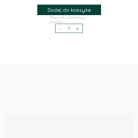
Dodaj do koszyka
Warunki dostawy i
zwrotu
-
1
+