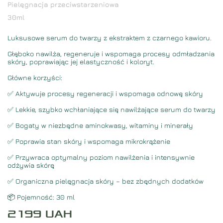
Pielęgnacja przeciwstarzeniowa
30
ml
Luksusowe serum do twarzy z ekstraktem z czarnego kawioru.
Głęboko nawilża, regeneruje i wspomaga procesy odmładzania
skóry, poprawiając jej elastyczność i koloryt.
Główne korzyści:
✅ Aktywuje procesy regeneracji i wspomaga odnowę skóry
✅ Lekkie, szybko wchłaniające się nawilżające serum do twarzy
✅ Bogaty w niezbędne aminokwasy, witaminy i minerały
✅ Poprawia stan skóry i wspomaga mikrokrążenie
✅ Przywraca optymalny poziom nawilżenia i intensywnie
odżywia skórę
✅ Organiczna pielęgnacja skóry – bez zbędnych dodatków
📦 Pojemność: 30 ml
2199
UAH