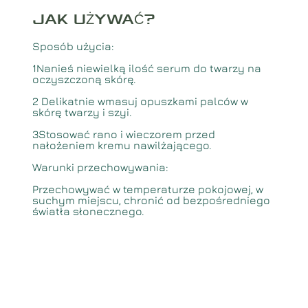
JAK UŻYWAĆ
?
Sposób użycia:
1️Nanieś niewielką ilość serum do twarzy na
oczyszczoną skórę.
2️ Delikatnie wmasuj opuszkami palców w
skórę twarzy i szyi.
3️Stosować rano i wieczorem przed
nałożeniem kremu nawilżającego.
Warunki przechowywania:
Przechowywać w temperaturze pokojowej, w
suchym miejscu, chronić od bezpośredniego
światła słonecznego.