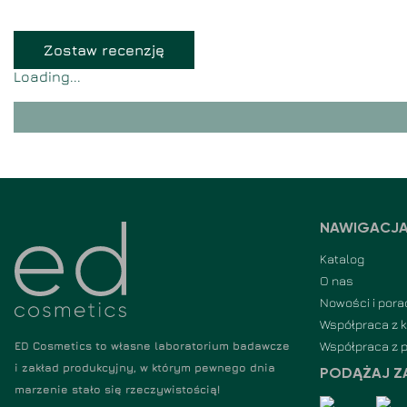
Zostaw recenzję
Loading...
NAWIGACJ
Katalog
O nas
Nowości i pora
Współpraca z 
Współpraca z 
ED Cosmetics to własne laboratorium badawcze
i zakład produkcyjny, w którym pewnego dnia
PODĄŻAJ Z
marzenie stało się rzeczywistością!