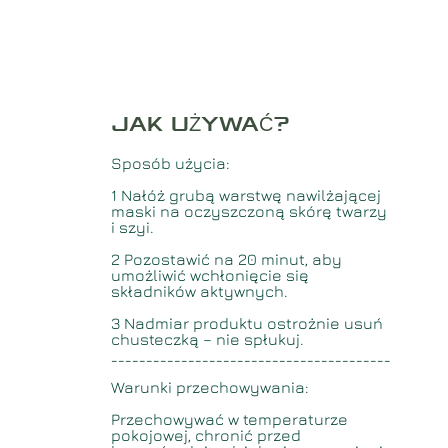
JAK UŻYWAĆ
?
Sposób użycia:
1️ Nałóż grubą warstwę nawilżającej
maski na oczyszczoną skórę twarzy
i szyi.
2️ Pozostawić na 20 minut, aby
umożliwić wchłonięcie się
składników aktywnych.
3️ Nadmiar produktu ostrożnie usuń
chusteczką – nie spłukuj.
________________________________________
Warunki przechowywania:
Przechowywać w temperaturze
pokojowej, chronić przed