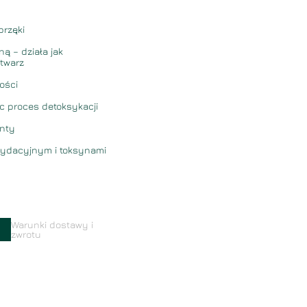
brzęki
ą – działa jak
 twarz
ości
 proces detoksykacji
enty
sydacyjnym i toksynami
Warunki dostawy i
zwrotu