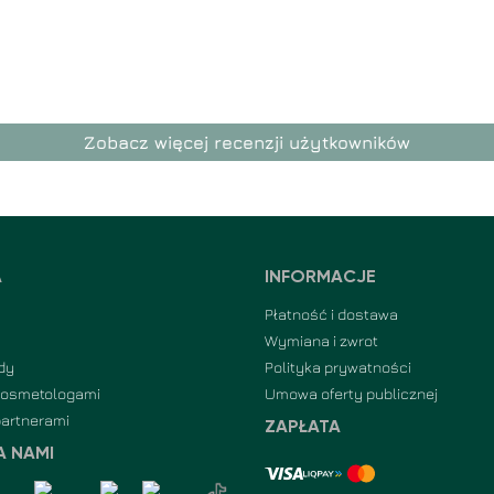
Zobacz więcej recenzji użytkowników
A
INFORMACJE
Płatność i dostawa
Wymiana i zwrot
dy
Polityka prywatności
kosmetologami
Umowa oferty publicznej
partnerami
ZAPŁATA
A NAMI