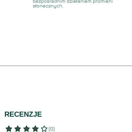
bezpośrednim działaniem promieni
słonecznych.
RECENZJE
(
0
)