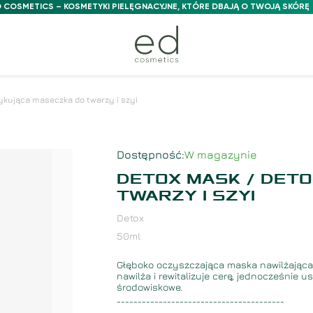
 COSMETICS – KOSMETYKI PIELĘGNACYJNE, KTÓRE DBAJĄ O TWOJĄ SKÓRĘ
ykująca maseczka do twarzy i szyi
Dostępność
:
W magazynie
DETOX MASK / DET
TWARZY I SZYI
Detox
50
ml
Głęboko oczyszczająca maska ​​nawilżająca,
nawilża i rewitalizuje cerę, jednocześnie
środowiskowe.
________________________________________