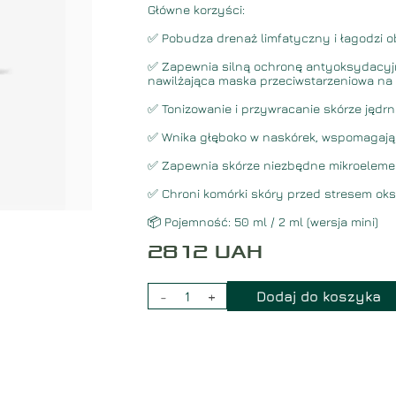
Główne korzyści:
✅
Pobudza drenaż limfatyczny
i łagodzi o
✅ Zapewnia silną ochronę antyoksydacyjn
nawilżająca maska ​​przeciwstarzeniowa na
✅
Tonizowanie
i przywracanie skórze jędrn
✅ Wnika głęboko w naskórek, wspomagając
✅ Zapewnia skórze niezbędne mikroelem
✅ Chroni komórki skóry przed stresem ok
📦
Pojemność:
50 ml / 2 ml (wersja mini)
2812
UAH
-
1
+
Dodaj do koszyka