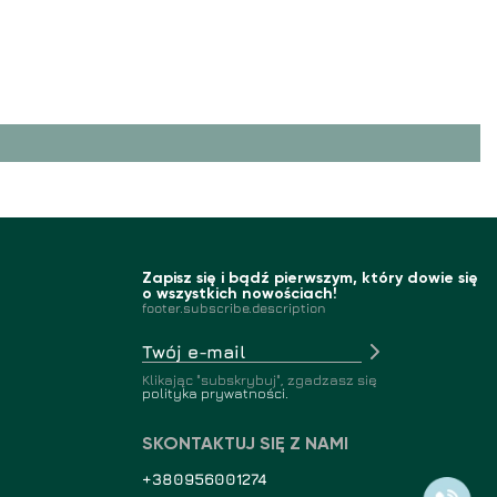
Zapisz się i bądź pierwszym, który dowie się
o wszystkich nowościach!
footer.subscribe.description
Klikając "subskrybuj", zgadzasz się
polityka prywatności.
SKONTAKTUJ SIĘ Z NAMI
+380956001274