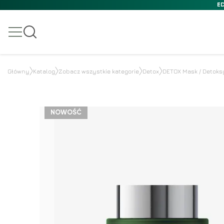
ED
Główny
Katalog
Zobacz wszystkie kategorie
Detox
DETOX Mask / Detoks
NOWOŚĆ