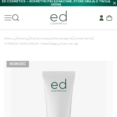
ED COSMETICS – KOSMETYKI PIELĘGNACYJNE, KTÓRE DBAJĄ O TWOJĄ
SKÓRĘ
Główny
Katalog
Zobacz wszystkie kategorie
Uwodnienie
HYDRAED HAND CREAM / Nawilżający krem do rąk
NOWOŚĆ