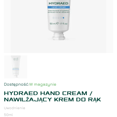
Dostępność
:
W magazynie
HYDRAED HAND CREAM /
NAWILŻAJĄCY KREM DO RĄK
Uwodnienie
50
ml