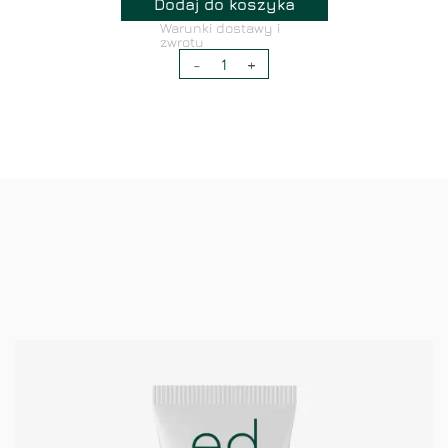
Dodaj do koszyka
Warunki dostawy i
zwrotu
-
1
+