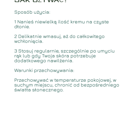
JAK UŻYWAĆ
?
Sposób użycia:
1️ Nanieś niewielką ilość kremu na czyste
dłonie.
2️ Delikatnie wmasuj, aż do całkowitego
wchłonięcia.
3️ Stosuj regularnie, szczególnie po umyciu
rąk lub gdy Twoja skóra potrzebuje
dodatkowego nawilżenia.
Warunki przechowywania:
Przechowywać w temperaturze pokojowej, w
suchym miejscu, chronić od bezpośredniego
światła słonecznego.