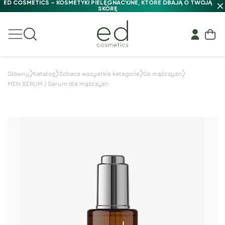
ED COSMETICS – KOSMETYKI PIELĘGNACYJNE, KTÓRE DBAJĄ O TWOJĄ
SKÓRĘ
Główny
Katalog
Zobacz wszystkie kategorie
Do mężczyzn
MEN SERUM / Serum dla mężczyzn