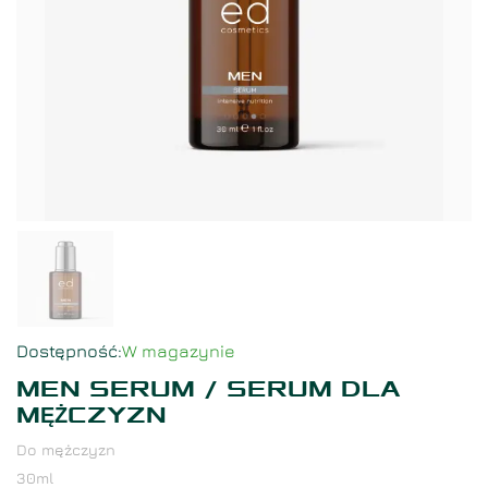
Dostępność
:
W magazynie
MEN SERUM / SERUM DLA
MĘŻCZYZN
Do mężczyzn
30
ml