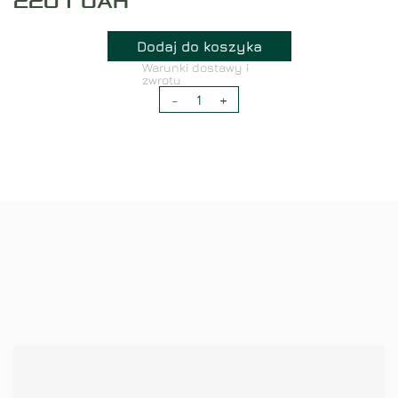
2201
UAH
Dodaj do koszyka
Warunki dostawy i
zwrotu
-
1
+