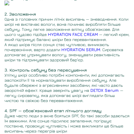
2. Зволоження
Одна з головних причин літніх висипань — зневоднення. Коли
шкірі не вистачає вологи, вона починає виробляти більше
себуму. Тому легке зволоження влітку обов’язкове. Для
цього чудово підійде
HYDRATION FACE CREAM
— легкий крем,
який підтримує баланс шкіри без перевантаження.
А якщо шкіра після сонця стає чутливою, виникають
почервоніння, варто додати
HYDRATION SERUM
. Сироватка
допомагає утримувати вологу, зменшувати реактивність
шкіри та підтримувати здоровий бар’єр.
3. Контроль себуму без пересушення
Улітку шкірі особливо потрібні компоненти, які допомагають
заспокоїти її та нормалізувати вироблення себуму. Але
будьте обережні з агресивними засобами, які часто дають
зворотній ефект. Краще зверніть увагу на
DETOX Serum
—
легку сироватку, яка допомагає шкірі виглядати більш
чистою та свіжою без перевантаження.
4. SPF — обовʼязковий етап літнього догляду
Дуже часто люди з акне бояться SPF, бо такі засоби здаються
їм важкими. Але сонце підсилює запалення, погіршує
постакне, провокує чутливість і може викликати ще більше
висипань через перегрів шкіри