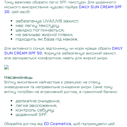
Тому важливо обирати легкі SPF-текстури. Для щоденного
міського використання чудово підійде
DAILY SUN CREAM SPF
30.
Цей засіб:
забезпечує UVA/UVB захист;
має легку текстуру;
швидко поглинається;
не залишає жирної плівки;
підходить як база під макіяж.
Для активного сонця, відпочинку чи моря краще обрати
DAILY
SUN CREAM SPF 50.
Формула забезпечує високий захист,
але залишається комфортною навіть для жирної шкіри.
Насамкінець
Влітку висипання найчастіше є реакцією на спеку,
зневоднення та неправильне очищення шкіри. Саме тому
влітку потрібен не агресивний догляд, а грамотний баланс:
делікатне очищення;
легке зволоження;
контроль себуму;
щоденний SPF.
Обирайте догляд від
ED Cosmetics
, щоб підтримувати цей