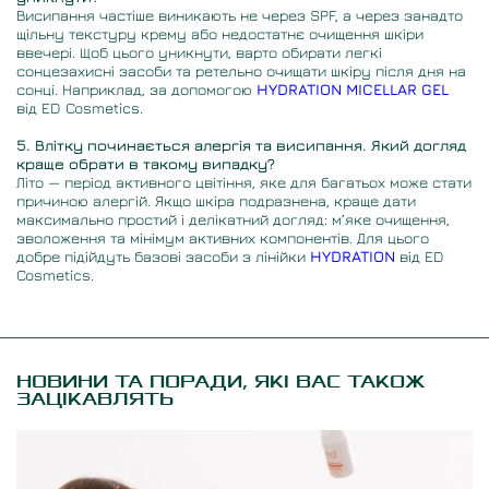
Висипання частіше виникають не через SPF, а через занадто
щільну текстуру крему або недостатнє очищення шкіри
ввечері. Щоб цього уникнути, варто обирати легкі
сонцезахисні засоби та ретельно очищати шкіру після дня на
сонці. Наприклад, за допомогою
HYDRATION MICELLAR GEL
від ED Cosmetics.
5. Влітку починається алергія та висипання. Який догляд
краще обрати в такому випадку?
Літо
—
період активного цвітіння, яке для багатьох може стати
причиною алергій. Якщо шкіра подразнена, краще дати
максимально простий і делікатний догляд: м’яке очищення,
зволоження та мінімум активних компонентів. Для цього
добре підійдуть базові засоби з лінійки
HYDRATION
від ED
Cosmetics.
НОВИНИ ТА ПОРАДИ, ЯКІ ВАС ТАКОЖ
ЗАЦІКАВЛЯТЬ