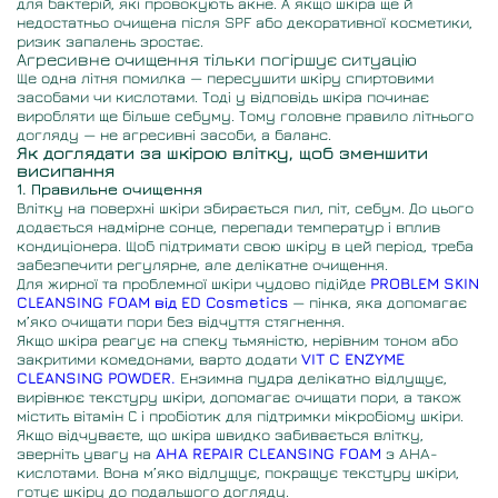
для бактерій, які провокують акне. А якщо шкіра ще й
недостатньо очищена після SPF або декоративної косметики,
ризик запалень зростає.
Агресивне очищення тільки погіршує ситуацію
Ще одна літня помилка — пересушити шкіру спиртовими
засобами чи кислотами. Тоді у відповідь шкіра починає
виробляти ще більше себуму. Тому головне правило літнього
догляду — не агресивні засоби, а баланс.
Як доглядати за шкірою влітку, щоб зменшити
висипання
1. Правильне очищення
Влітку на поверхні шкіри збирається пил, піт, себум. До цього
додається надмірне сонце, перепади температур і вплив
кондиціонера. Щоб підтримати свою шкіру в цей період, треба
забезпечити регулярне, але делікатне очищення.
Для жирної та проблемної шкіри чудово підійде
PROBLEM SKIN
CLEANSING FOAM від ED Cosmetics
— пінка, яка допомагає
м’яко очищати пори без відчуття стягнення.
Якщо шкіра реагує на спеку тьмяністю, нерівним тоном або
закритими комедонами, варто додати
VIT C ENZYME
CLEANSING POWDER.
Ензимна пудра делікатно відлущує,
вирівнює текстуру шкіри, допомагає очищати пори, а також
містить вітамін С і пробіотик для підтримки мікробіому шкіри.
Якщо відчуваєте, що шкіра швидко забивається влітку,
зверніть увагу на
AHA REPAIR CLEANSING FOAM
з AHA-
кислотами. Вона м’яко відлущує, покращує текстуру шкіри,
готує шкіру до подальшого догляду.