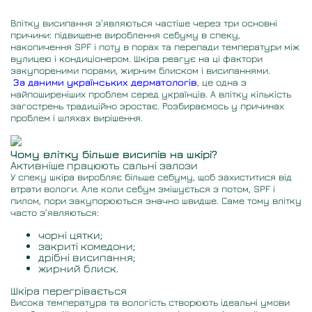
Влітку висипання з'являються частіше через три основні
причини: підвищене вироблення себуму в спеку,
накопичення SPF і поту в порах та перепади температури між
вулицею і кондиціонером. Шкіра реагує на ці фактори
закупореними порами, жирним блиском і висипаннями.
За даними українських дерматологів
, це одна з
найпоширеніших проблем серед українців. А влітку кількість
загострень традиційно зростає. Розбираємось у причинах
проблем і шляхах вирішення.
Чому влітку більше висипів на шкірі?
Активніше працюють сальні залози
У спеку шкіра виробляє більше себуму, щоб захиститися від
втрати вологи. Але коли себум змішується з потом, SPF і
пилом, пори закупорюються значно швидше. Саме тому влітку
часто з’являються:
чорні цятки;
закриті комедони;
дрібні висипання;
жирний блиск.
Шкіра перегрівається
Висока температура та вологість створюють ідеальні умови