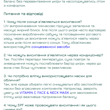
баланс без перевантаження шкіри та насолоджуватись літом
з комфортом.
Питання та відповіді
1. Чому після сонця зʼявляються висипання?
UV-випромінювання тимчасово підсушує запалення та
маскує жирний блиск. Але після цього шкіра часто відповідає
посиленим виробленням себуму та потовщенням рогового
шару, через це висипання можуть з’явитися навіть через
кілька днів після активного сонця. Тому обов’язково
використовуйте
сонцезахисні засоби
.
2. Чи можуть висипання з’являтися через кондиціонер?
Так. Постійні перепади температури, сухе повітря та
зневоднення можуть послаблювати бар’єр шкіри, через що
вона стає більш чутливою та реактивною.
3. Чи потрібно влітку використовувати маски для
обличчя?
Так, але краще обирати легкі очищувальні або заспокійливі
маски без агресивних компонентів. Наприклад, зверніть
увагу на
VITAMIN C FACE & NECK MASK
для зволоження.
Улітку шкірі важливіше підтримання балансу.
4. Чому SPF може провокувати висипання і як цього
уникнути?