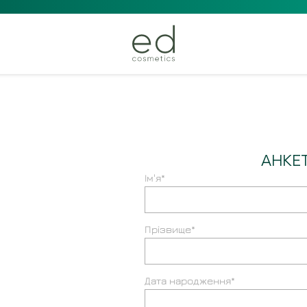
АНКЕ
Ім'я*
Прізвище*
Дата народження*