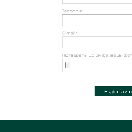
Телефон*
E-mail*
Підтвердіть, що Ви фахівець (фо
Надіслати 