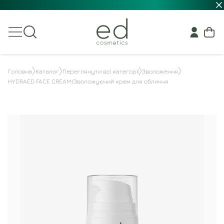
Головна
Каталог
Переглянути всі категорії
Зволоження
HYDRAED FACE CREAM/Зволожуючий крем для обличчя