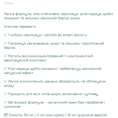
50
мл
Легка формула, яка інтенсивно зволожує, розгладжує дрібні
зморшки та зміцнює захисний бар'єр шкіри.
Ключові переваги:
✅ Глибоко зволожує і запобігає втраті вологи
✅ Підтримує регенерацію шкіри та зміцнює гідроліпідний
бар'єр
✅ Містить висококонцентрований 7-компонентний
зволожуючий комплекс
✅ Розгладжує дрібні зморшки і забезпечує делікатний
матуючий ефект
✅ Легка консистенція, швидко вбирається, не обтяжуючи
шкіру
✅ Підходить для всіх типів шкіри, включаючи чутливу
✅ Веганська формула - органічний крем без парабенів і
силіконів
📦 Ємність: 50 мл / 2 мл (міні крем) / 15 мл (дорожня версія)