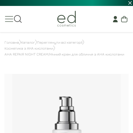
Головна
Каталог
Переглянути всі категорії
Косметика з АНА кислотами
AHA REPAIR NIGHT CREAM/Нічний крем для обличчя з AHA кислотами