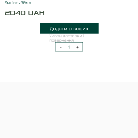
Ємність:30мл
2040
UAH
Додати в кошик
Умови доставки і
повернення
-
1
+