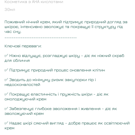
Косметика з АНА кислотами
30
мл
Поживний нічний крем, який підтримує природний догляд за
шкірою, інтенсивно зволожує та покращує її структуру під
час сну.
________________________________________
Ключові переваги:
✅ Ніжно відлущує, розгладжує шкіру - діє як ніжний скраб
для обличчя
✅ Підтримує природний процес оновлення клітин
✅ Зводить до мінімуму ризик закупорки пір і
недосконалостей
✅ Покращує еластичність і пружність шкіри - діє як
омолоджуючий крем
✅ Забезпечує глибоке зволоження і живлення - діє як
зволожуючий крем
✅ Надає шкірі сяючий вигляд - добре працює як освітлюючий
крем